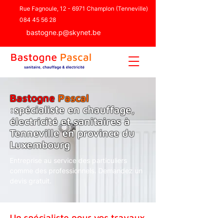
Rue Fagnoule, 12 - 6971 Champlon (Tenneville)
084 45 56 28
bastogne.p@skynet.be
Bastogne
Pascal
:spécialiste en chauffage,
électricité et sanitaires à
Tenneville en province du
Luxembourg
Entreprise au service des particuliers
comme des professionnels. Demandez un
devis gratuit.
Un spécialiste pour vos travaux