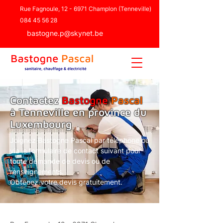
Rue Fagnoule, 12 - 6971 Champlon (Tenneville)
084 45 56 28
bastogne.p@skynet.be
Contactez
Bastogne
Pascal
à Tenneville en province du
Luxembourg
Joignez Bastogne Pascal par téléphone ou
via le formulaire de contact suivant pour
toute demande de devis ou de
renseignements.
Obtenez votre devis gratuitement.